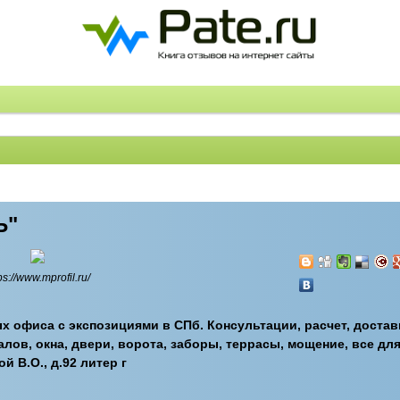
Ь"
ps://www.mprofil.ru/
х офиса с экспозициями в СПб. Консультации, расчет, достав
ов, окна, двери, ворота, заборы, террасы, мощение, все для 
й В.О., д.92 литер г