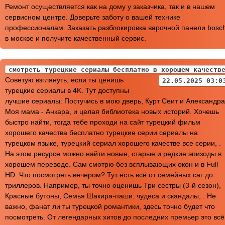
Ремонт осуществляется как на дому у заказчика, так и в нашем
сервисном центре. Доверьте заботу о вашей технике
профессионалам. Заказать разблокировка варочной панели bosc
в москве и получите качественный сервис.
смотреть турецкие сериалы бесплатно в хорошем качеств
Советую взглянуть, если ты ценишь
22.05.2025 03:0
турецкие сериалы в 4K. Тут доступны
лучшие сериалы: Постучись в мою дверь, Курт Сеит и Александра
Моя мама - Анкара, и целая библиотека новых историй. Хочешь
быстро найти, тогда тебе проходи на сайт турецкий фильм
хорошего качества бесплатно турецкие серии сериалы на
турецком языке, турецкий сериал хорошего качестве все серии, .
На этом ресурсе можно найти новые, старые и редкие эпизоды в
хорошем переводе. Сам смотрю без всплывающих окон и в Full
HD. Что посмотреть вечером? Тут есть всё от семейных саг до
триллеров. Например, ты точно оценишь Три сестры (3-й сезон),
Красные бутоны, Семья Шакира-паши: чудеса и скандалы, . Не
важно, фанат ли ты турецкой романтики, здесь точно будет что
посмотреть. От легендарных хитов до последних премьер это всё