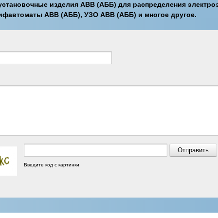
становочные изделия ABB (АББ) для распределения электро
ифавтоматы ABB (АББ), УЗО ABB (АББ) и многое другое.
Введите код с картинки