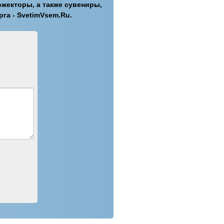
ожекторы, а также сувениры,
га - SvetimVsem.Ru.