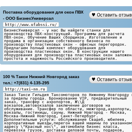
Поставка оборудования для окон ПВХ
- ООО БизнесУниверсал
http://www.ufabssi.ru/
БизнесУниверсал - у нас Вы найдете станки для
производства ПВХ-конструкций. Программы для расчета
ПВХ-окон. Обучение Ваших сборщиков. Изготовление и
продажа в организации собственного бизнеса по
производству пластиковых окон - офисных перегородок.
Предлагаем полный комплект оборудования для
производства пластиковых окон. В конструкции нашего
оборудования для производства пластиковых окон заложен
простота и надежность Российского производителя.
100 % Такси Нижний Новгород заказ
тел.: +7(831) 4-135-295
http://taxi-nn.ru
Заказ Такси Гильдия Таксомоторов по Нижнему Новгороду 
за пределы города. Бронирование VIP, предварительный
заказ, трансфер с аэропортов, Ж\\Д
вокзалов,автовокзалов заключение договоров на
обслуживание. Трансфер по области, межгород,аэропорты,
вокзалы, гостиницы, сауны. Нижний Новгород - Москва,
Москва-Нижний Новгород, Санкт-Петербург.
Дополнительные услуги: обслуживание Свадеб, юбилеев,
корпоративные выезды,перегон вашей машины по указанном
адресу \"Красный нос\", автомобили бизнес класса,
перевозка грузов, доставка деловой почты, подарков,