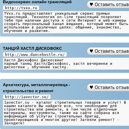
Видеосервис онлайн трансляций
http://tvxx.ru
TVxx.ru предоставляет уникальный сервис прямых
трансляций. Технология on-line трансляций позволяет
тебе при наличии доступа к сети Интернет и web-камеры
создать персональный канал вещания, который может быть
использован в различных целях: общение, знакомство,
обучение и развитие.
ТАНЦУЙ ХАСТЛ ДИСКОФОКС
http://www.dancehustle.ru/
Хастл Дискофокс Дискосвинг
парный танец Хастл/Дискофокс, хастл вечеринки и
дискотеки , обучение хастлу.
Архитектура, металлочерепица -
строительство и ремонт
http://1avector.su/
1avector.su - каталог строительных товаров и услуг! В
нашем каталоге Вы найдете все, что необходимо для
строительства или ремонта, в том числе отделочные
материалы, инструменты, также на сайте собрана вся
информация об услугах строительных бригад,
проектировщиков и многое другое! Затеяли ремонт? -
Заходите!