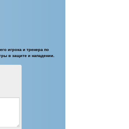
его игрока и тренера по
гры в защите и нападении.