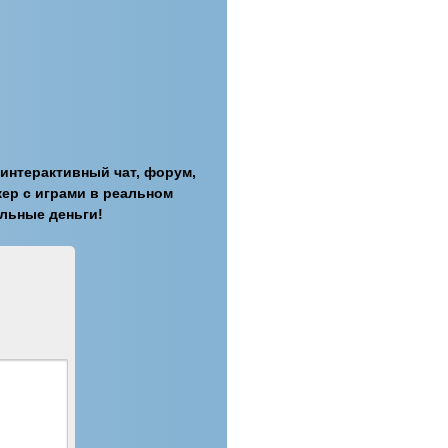
интерактивный чат, форум,
ер с играми в реальном
альные деньги!