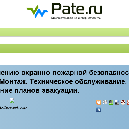
чению охранно-пожарной безопаснос
Монтаж. Техническое обслуживание.
ение планов эвакуации.
ttp://specupk.com/