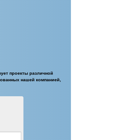
зует проекты различной
зованных нашей компанией,