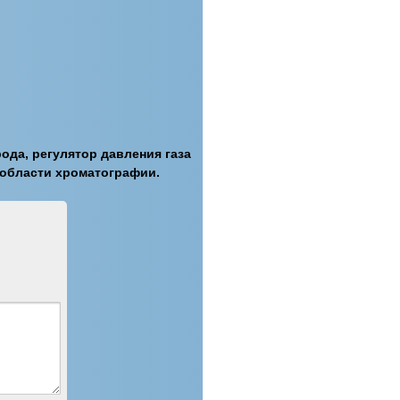
да, регулятор давления газа
 области хроматографии.