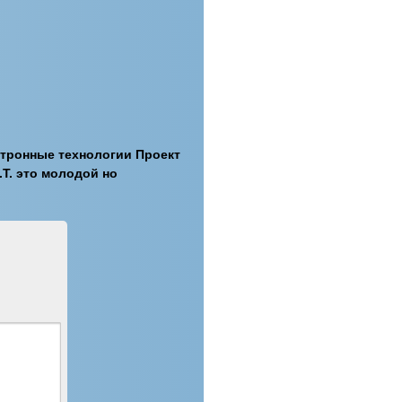
ектронные технологии Проект
.T. это молодой но