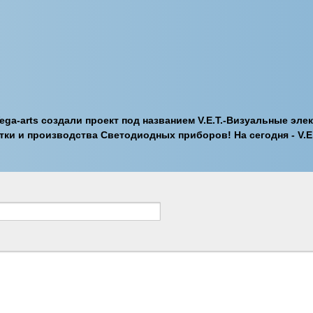
 Vega-arts создали проект под названием V.E.T.-Визуальные эл
отки и производства Светодиодных приборов! На сегодня - V.E