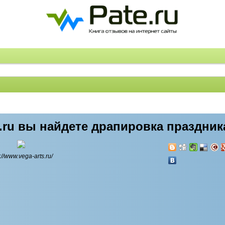
ts.ru вы найдете драпировка праздни
p://www.vega-arts.ru/