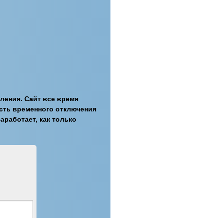
ления. Сайт все время
ость временного отключения
аработает, как только