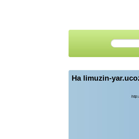
На limuzin-yar.uc
http: