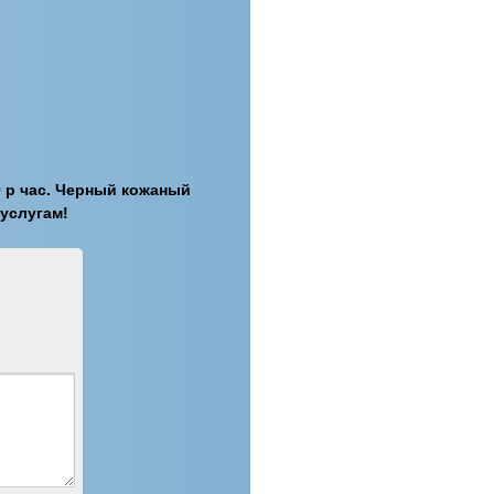
00 р час. Черный кожаный
 услугам!