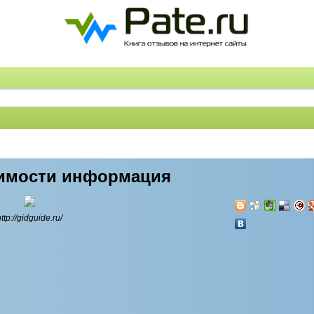
имости информация
ttp://gidguide.ru/