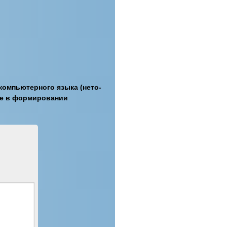
омпьютерного языка (нето-
тие в формировании