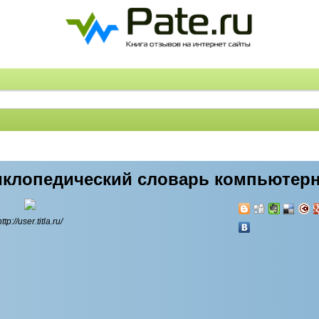
циклопедический словарь компьютер
http://user.titla.ru/