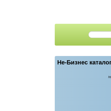
He-Бизнес катало
ht