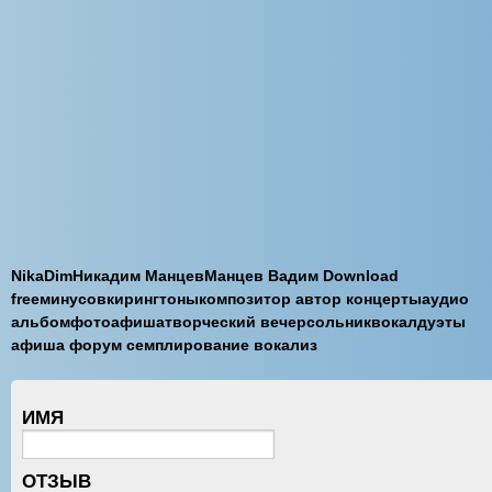
NikaDimНикадим МанцевМанцев Вадим Download
freeминусовкирингтоныкомпозитор автор концертыаудио
альбомфотоафишатворческий вечерсольниквокалдуэты
афиша форум семплирование вокализ
ИМЯ
ОТЗЫВ