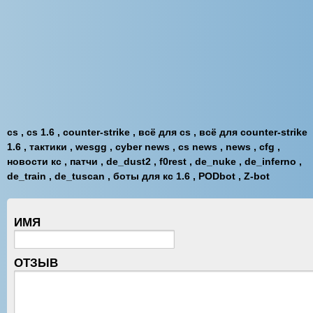
cs , cs 1.6 , counter-strike , всё для cs , всё для counter-strike
1.6 , тактики , wesgg , cyber news , cs news , news , cfg ,
новости кс , патчи , de_dust2 , f0rest , de_nuke , de_inferno ,
de_train , de_tuscan , боты для кс 1.6 , PODbot , Z-bot
ИМЯ
ОТЗЫВ