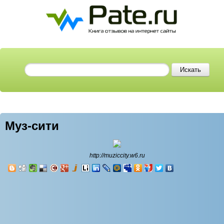
Муз-сити
http://muziccity.w6.ru