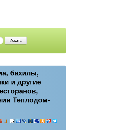
ма, бахилы,
чки и другие
есторанов,
нии Теплодом-