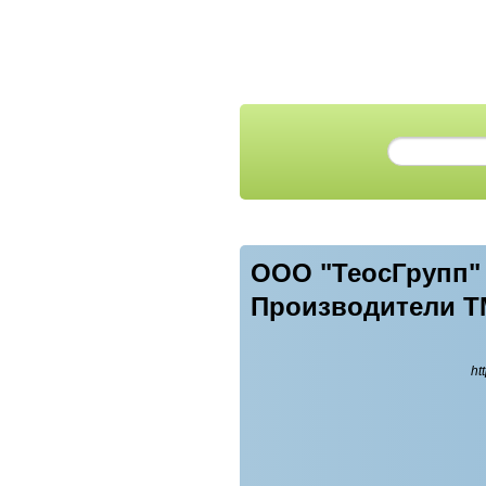
ООО "ТеосГрупп"
Производители ТМК
ht